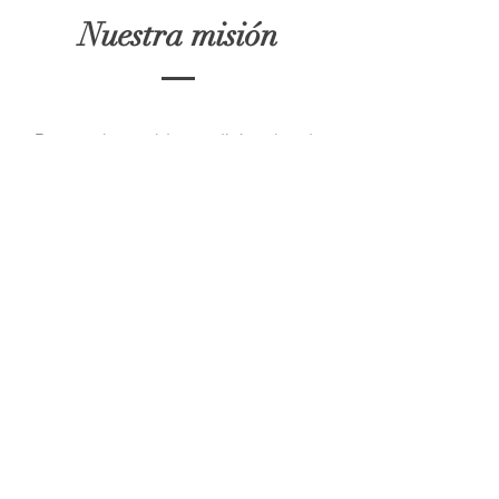
Nuestra misión
Romper los moldes tradicionales de
los estudios WCM.
Buscamos crear una comunidad sana
y libre de cargas, logrando así
trabajar de manera fluida, creando la
sororidad más fuerte de la industria.
Casa Clodett está comprometida con
brindar la mejor experiencia a todas
aquellas mujeres que quieran adquirir
nuestros servicios o hacer parte del
staff. Todas juntas lograremos crear un
espacio seguro y sano, donde